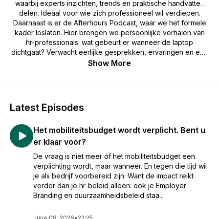
waarbij experts inzichten, trends en praktische handvatten
delen. Ideaal voor wie zich professioneel wil verdiepen.
Daarnaast is er de
Afterhours Podcast
, waar we het formele
kader loslaten. Hier brengen we persoonlijke verhalen van
hr-professionals: wat gebeurt er wanneer de laptop
dichtgaat? Verwacht eerlijke gesprekken, ervaringen en een
blik achter de schermen van de mens achter de hr-rol.
Show More
Latest Episodes
Het mobiliteitsbudget wordt verplicht. Bent u
er klaar voor?
De vraag is niet meer óf het mobiliteitsbudget een
verplichting wordt, maar wanneer. En tegen die tijd wil
je als bedrijf voorbereid zijn. Want de impact reikt
verder dan je hr-beleid alleen: ook je Employer
Branding en duurzaamheidsbeleid staa...
June 08, 2026
•
22:25