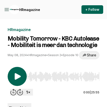
+ Follow
HRmagazine
HRmagazine
Mobility Tomorrow - KBC Autolease
- Mobiliteit is meer dan technologie
Share
May 08, 2024
•
HRmagazine
•
Season 2
•
Episode 10
Use Left/Right to seek, Home/End to jump to st
0:00
|
25:55