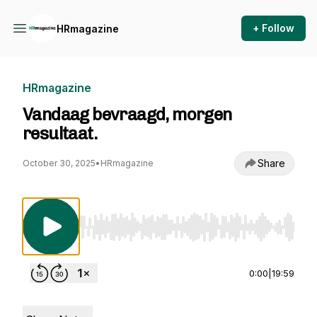
+ Follow
HRmagazine
HRmagazine
Vandaag bevraagd, morgen
resultaat.
Share
October 30, 2025
•
HRmagazine
Use Left/Right to seek, Home/End to jump to st
0:00
|
19:59