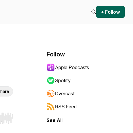
+ Follow
Follow
Apple Podcasts
Spotify
hare
Overcast
RSS Feed
See All
r end. Hold shift to jump forward or backward.