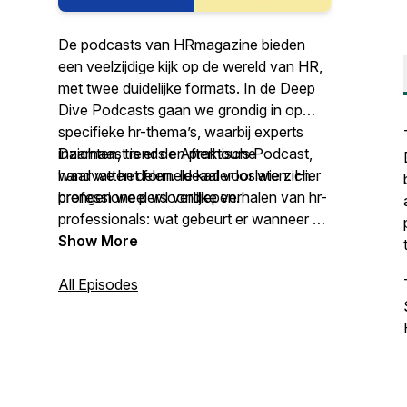
De podcasts van HRmagazine bieden
een veelzijdige kijk op de wereld van HR,
met twee duidelijke formats. In de
Deep
Dive Podcasts
gaan we grondig in op
specifieke hr-thema’s, waarbij experts
inzichten, trends en praktische
Daarnaast is er de
Afterhours Podcast
,
handvatten delen. Ideaal voor wie zich
waar we het formele kader loslaten. Hier
professioneel wil verdiepen.
brengen we persoonlijke verhalen van hr-
professionals: wat gebeurt er wanneer de
laptop dichtgaat? Verwacht eerlijke
Show More
gesprekken, ervaringen en een blik achter
de schermen van de mens achter de hr-
All Episodes
rol.