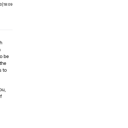
00
|
18:09
ch
n
to be
 the
s to
ou,
f