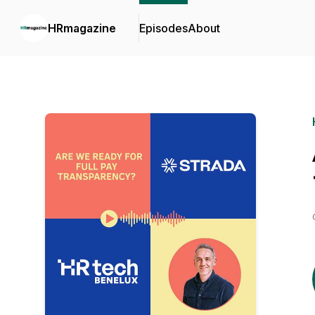
HRmagazine
Episodes
About