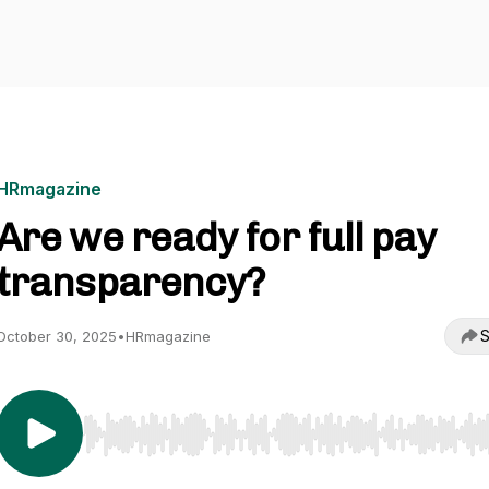
HRmagazine
Are we ready for full pay
transparency?
S
October 30, 2025
•
HRmagazine
Use Left/Right to seek, Home/End to jump to start o