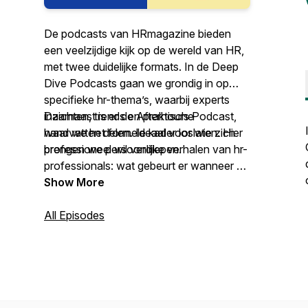
De podcasts van HRmagazine bieden
een veelzijdige kijk op de wereld van HR,
met twee duidelijke formats. In de
Deep
Dive Podcasts
gaan we grondig in op
specifieke hr-thema’s, waarbij experts
inzichten, trends en praktische
Daarnaast is er de
Afterhours Podcast
,
handvatten delen. Ideaal voor wie zich
waar we het formele kader loslaten. Hier
professioneel wil verdiepen.
brengen we persoonlijke verhalen van hr-
professionals: wat gebeurt er wanneer de
laptop dichtgaat? Verwacht eerlijke
Show More
gesprekken, ervaringen en een blik achter
de schermen van de mens achter de hr-
All Episodes
rol.