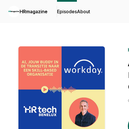
HRmagazine
Episodes
About