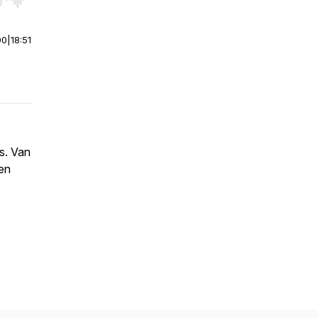
r end. Hold shift to jump forward or backward.
00
|
18:51
s. Van
ten