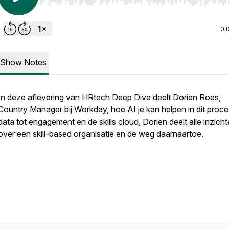
Use Left/Right to seek, Home/End to jump to start o
0:
Show Notes
In deze aflevering van HRtech Deep Dive deelt Dorien Roes,
Country Manager bij Workday, hoe AI je kan helpen in dit proce
data tot engagement en de skills cloud, Dorien deelt alle inzich
over een skill-based organisatie en de weg daarnaartoe.