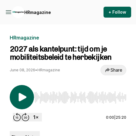
+ Follow
HRmagazine
HRmagazine
2027 als kantelpunt: tijd om je
mobiliteitsbeleid te herbekijken
Share
June 08, 2026
•
HRmagazine
Use Left/Right to seek, Home/End to jump to st
0:00
|
25:20