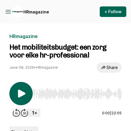
+ Follow
HRmagazine
HRmagazine
Het mobiliteitsbudget: een zorg
voor elke hr-professional
Share
June 08, 2026
•
HRmagazine
Use Left/Right to seek, Home/End to jump to st
0:00
|
22:05