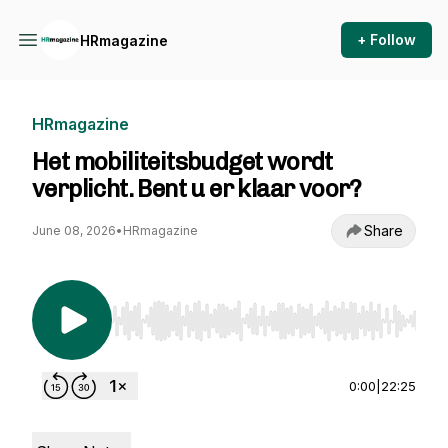
+ Follow
HRmagazine
HRmagazine
Het mobiliteitsbudget wordt
verplicht. Bent u er klaar voor?
Share
June 08, 2026
•
HRmagazine
Use Left/Right to seek, Home/End to jump to st
0:00
|
22:25